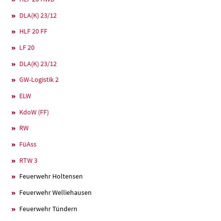
DLA(K) 23/12
HLF 20 FF
LF 20
DLA(K) 23/12
GW-Logistik 2
ELW
KdoW (FF)
RW
FüAss
RTW 3
Feuerwehr Holtensen
Feuerwehr Welliehausen
Feuerwehr Tündern