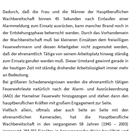
Dadurch, daß die Frau und die Männer der Hauptberuflichen
Wachbereitschaft binnen 45 Sekunden nach Einlaufen einer
Alarmmeldung zum Einsatz ausrücken, kann mancher Brand noch in
der Entstehungsphase beherrscht werden. Durch das Vorhandensein
der Wachbereitschaft muß bei kleineren Einsätzen dem freiwilligen
Feuerwehrmann und dessen Arbeitgeber nicht zugemutet werden,
daß der ehrenamtlich Tätige von seinem Arbeitsplatz hinweg ständig
zum Einsatz gerufen werden muß. Dieser Umstand gewinnt gerade in
der heutigen Zeit mit ständig drohender Arbeitslosigkeit immer mehr
an Bedeutung.
Bei größeren Schadenereignissen werden die ehrenamtlich tätigen
Feuerwehrleute natürlich nach der Alarm- und Ausrückeordnung
(AAO) der Hamelner Feuerwehr hinzugezogen und stehen dann den
hauptberuflichen Kräften mit großem Engagement zur Seite.
Vielfach allein, oftmals aber auch Seite an Seite mit den
ehrenamtlichen Kameraden, hat die Hauptberufliche
Wachbereitschaft in den vergangenen 58 Jahren (1945 – 2003)
insgesamt 284.356 Einsätze in hervorragender Weise bewältigt und