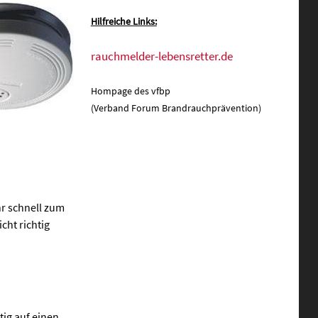
Hilfreiche Links:
rauchmelder-lebensretter.de
Hompage des vfbp
(Verband Forum Brandrauchprävention)
r schnell zum
cht richtig
ig auf einen