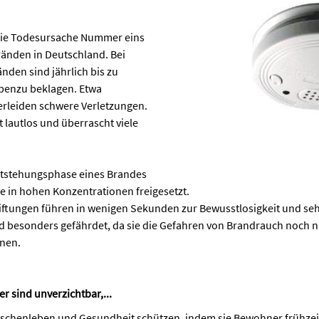
die Todesursache Nummer eins
nden in Deutschland. Bei
nden sind jährlich bis zu
benzu beklagen. Etwa
rleiden schwere Verletzungen.
 lautlos und überrascht viele
ntstehungsphase eines Brandes
e in hohen Konzentrationen freigesetzt.
ftungen führen in wenigen Sekunden zur Bewusstlosigkeit und seh
d besonders gefährdet, da sie die Gefahren von Brandrauch noch ni
nen.
 sind unverzichtbar,...
nschenleben und Gesundheit schützen, indem sie Bewohner frühzeit