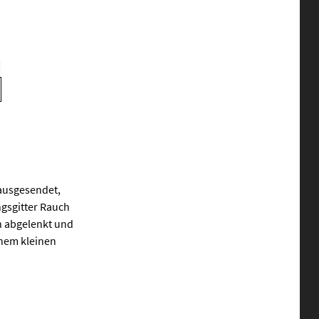
ausgesendet,
ngsgitter Rauch
n abgelenkt und
einem kleinen