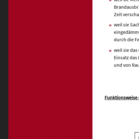
Brandausbr
Zeit verscha
weil sie Sa
eingedämmt 
durch die F
weil sie das
Einsatz das
und von Ra
Funktionsweise 