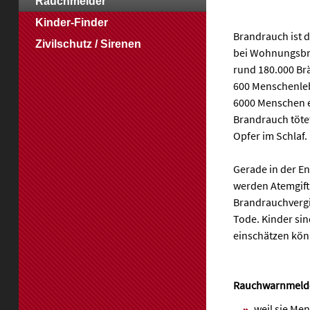
Rauchmelder
Kinder-Finder
Brandrauch ist 
Zivilschutz / Sirenen
bei Wohnungsbrä
rund 180.000 Brä
600 Menschenle
6000 Menschen e
Brandrauch tötet
Opfer im Schlaf.
Gerade in der E
werden Atemgift
Brandrauchvergi
Tode. Kinder sin
einschätzen kön
Rauchwarnmelder
weil sie Me