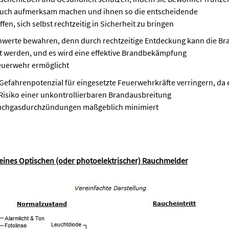
uch aufmerksam machen und ihnen so die entscheidende
ffen, sich selbst rechtzeitig in Sicherheit zu bringen
chwerte bewahren, denn durch rechtzeitige Entdeckung kann die B
werden, und es wird eine effektive Brandbekämpfung
euerwehr ermöglicht
 Gefahrenpotenzial für eingesetzte Feuerwehrkräfte verringern, da e
 Risiko einer unkontrollierbaren Brandausbreitung
uchgasdurchzündungen maßgeblich minimiert
eines Optischen (oder photoelektrischer) Rauchmelder