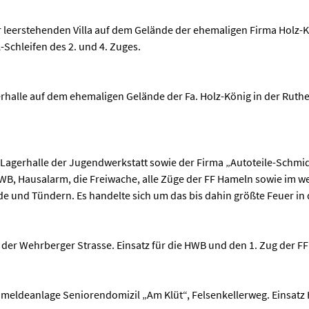
leerstehenden Villa auf dem Gelände der ehemaligen Firma Holz-Kön
-Schleifen des 2. und 4. Zuges.
rhalle auf dem ehemaligen Gelände der Fa. Holz-König in der Ruthen
 Lagerhalle der Jugendwerkstatt sowie der Firma „Autoteile-Schmi
HWB, Hausalarm, die Freiwache, alle Züge der FF Hameln sowie im w
rde und Tündern. Es handelte sich um das bis dahin größte Feuer i
der Wehrberger Strasse. Einsatz für die HWB und den 1. Zug der F
meldeanlage Seniorendomizil „Am Klüt“, Felsenkellerweg. Einsatz