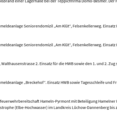
roßbrand einer Lagerhalle bei der Teppichfirma Domo-Besmer. Der 
meldeanlage Seniorendomizil „Am Klüt“, Felsenkellerweg. Einsatz 
meldeanlage Seniorendomizil „Am Klüt“, Felsenkellerweg. Einsatz
Walthausenstrasse 2. Einsatz für die HWB sowie den 1. und 2. Zug s
meldeanlage „Breckehof“. Einsatz HWB sowie Tagesschleife und F
isfeuerwehrbereitschaft Hameln-Pyrmont mit Beteiligung Hamelner
trophe (Elbe-Hochwasser) im Landkreis Lüchow-Dannenberg bis z