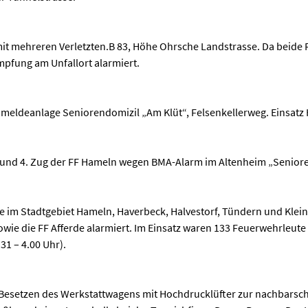
mit mehreren Verletzten.B 83, Höhe Ohrsche Landstrasse. Da beide 
fung am Unfallort alarmiert.
meldeanlage Seniorendomizil „Am Klüt“, Felsenkellerweg. Einsatz 
. und 4. Zug der FF Hameln wegen BMA-Alarm im Altenheim „Senior
 im Stadtgebiet Hameln, Haverbeck, Halvestorf, Tündern und Klein
wie die FF Afferde alarmiert. Im Einsatz waren 133 Feuerwehrleute 
31 – 4.00 Uhr).
esetzen des Werkstattwagens mit Hochdrucklüfter zur nachbarscha