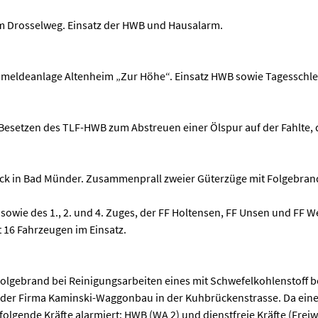
 Drosselweg. Einsatz der HWB und Hausalarm.
meldeanlage Altenheim „Zur Höhe“. Einsatz HWB sowie Tagesschle
esetzen des TLF-HWB zum Abstreuen einer Ölspur auf der Fahlte,
k in Bad Münder. Zusammenprall zweier Güterzüge mit Folgebra
sowie des 1., 2. und 4. Zuges, der FF Holtensen, FF Unsen und FF 
t 16 Fahrzeugen im Einsatz.
olgebrand bei Reinigungsarbeiten eines mit Schwefelkohlenstoff b
 der Firma Kaminski-Waggonbau in der Kuhbrückenstrasse. Da ein
olgende Kräfte alarmiert: HWB (WA 2) und dienstfreie Kräfte (Freiwac