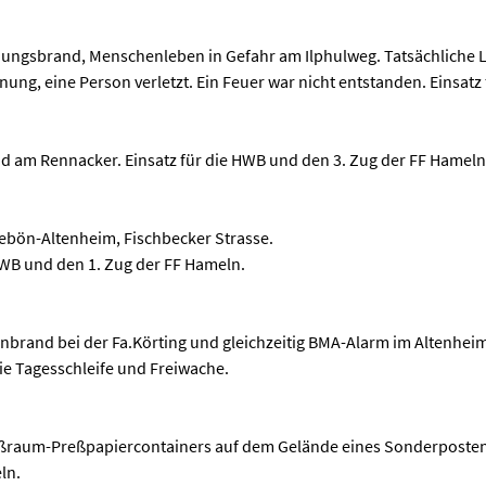
ngsbrand, Menschenleben in Gefahr am Ilphulweg. Tatsächliche La
ung, eine Person verletzt. Ein Feuer war nicht entstanden. Einsatz
d am Rennacker. Einsatz für die HWB und den 3. Zug der FF Hameln 
ebön-Altenheim, Fischbecker Strasse.
HWB und den 1. Zug der FF Hameln.
brand bei der Fa.Körting und gleichzeitig BMA-Alarm im Altenheim K
ie Tagesschleife und Freiwache.
ßraum-Preßpapiercontainers auf dem Gelände eines Sonderpostenma
ln.