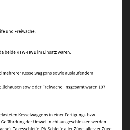
ife und Freiwache.
 da beide RTW-HWB im Einsatz waren.
nd mehrerer Kesselwaggons sowie auslaufendem
Welliehausen sowie der Freiwache. Insgesamt waren 107
elasteten Kesselwaggons in einer Fertigungs-bzw.
e Gefährdung der Umwelt nicht ausgeschlossen werden
he), Tagesschleife, PA-Schleife aller Züge, alle vier Züge